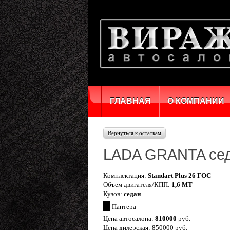
ГЛАВНАЯ
О КОМПАНИИ
Вернуться к остаткам
LADA GRANTA се
Комплектация:
Standart Plus 26 ГОС
Объем двигателя/КПП:
1,6 MT
Кузов:
седан
Пантера
Цена автосалона:
810000
руб.
Цена дилерская: 850000 руб.